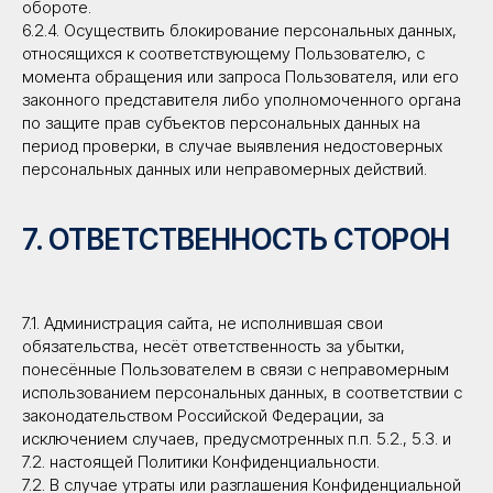
г. Мурино, ул. Лесная, д. 3, БЦ «РЕСУРС»
обороте.
6.2.4. Осуществить блокирование персональных данных,
относящихся к соответствующему Пользователю, с
момента обращения или запроса Пользователя, или его
Итоговый внешний вид товара зависит от технического
законного представителя либо уполномоченного органа
задания заказчика и возможностей производителя.
по защите прав субъектов персональных данных на
© 2008-2025 Azart. Использование и копирование
материалов сайта запрещено.
период проверки, в случае выявления недостоверных
персональных данных или неправомерных действий.
Политика конфиденциальности
7. ОТВЕТСТВЕННОСТЬ СТОРОН
7.1. Администрация сайта, не исполнившая свои
обязательства, несёт ответственность за убытки,
понесённые Пользователем в связи с неправомерным
использованием персональных данных, в соответствии с
законодательством Российской Федерации, за
исключением случаев, предусмотренных п.п. 5.2., 5.3. и
7.2. настоящей Политики Конфиденциальности.
7.2. В случае утраты или разглашения Конфиденциальной