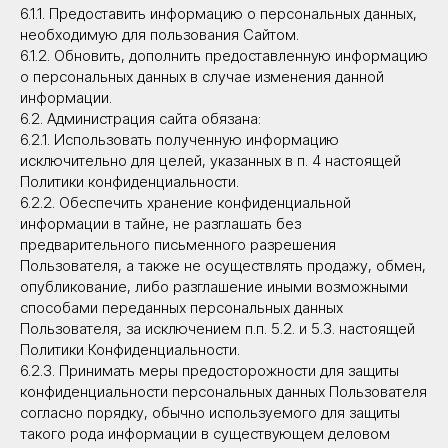
6.1.1. Предоставить информацию о персональных данных,
необходимую для пользования Сайтом.
6.1.2. Обновить, дополнить предоставленную информацию
о персональных данных в случае изменения данной
информации.
+7 (921) 966-51-58
6.2. Администрация сайта обязана:
6.2.1. Использовать полученную информацию
исключительно для целей, указанных в п. 4 настоящей
Компания
Вакансии
Политики конфиденциальности.
Проекты
Карта сайта
6.2.2. Обеспечить хранение конфиденциальной
информации в тайне, не разглашать без
предварительного письменного разрешения
Отправить бриф для расчёта
Пользователя, а также не осуществлять продажу, обмен,
опубликование, либо разглашение иными возможными
способами переданных персональных данных
Пользователя, за исключением п.п. 5.2. и 5.3. настоящей
Политики Конфиденциальности.
6.2.3. Принимать меры предосторожности для защиты
Азарт на карте Мурино — Яндекс Карты
конфиденциальности персональных данных Пользователя
info@pnevmokarkas.ru
согласно порядку, обычно используемого для защиты
такого рода информации в существующем деловом
188662, Ленинградская область,