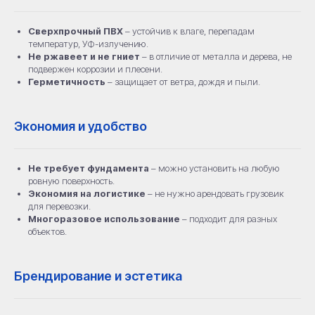
Сверхпрочный ПВХ
– устойчив к влаге, перепадам
температур, УФ-излучению.
Не ржавеет и не гниет
– в отличие от металла и дерева, не
подвержен коррозии и плесени.
Герметичность
– защищает от ветра, дождя и пыли.
Экономия и удобство
Не требует фундамента
– можно установить на любую
ровную поверхность.
Комплектация
Экономия на логистике
– не нужно арендовать грузовик
для перевозки.
Многоразовое использование
– подходит для разных
объектов.
Брендирование и эстетика