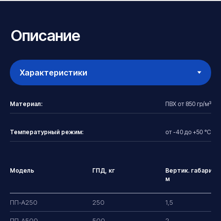
Материал:
ПВХ от 850 гр/м³
Температурный режим:
от -40 до +50 °С
Модель
ГПД, кг
Вертик. габарит,
м
ПП-А250
250
1,5
ПП-А500
500
2