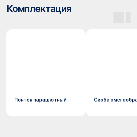
Понтон парашютный
Скоба омегообр