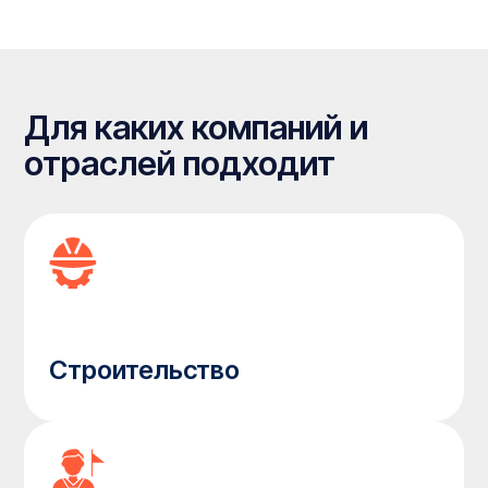
(ресурсободыча)
Сельское хозяйство
МЧС МО
Медицина