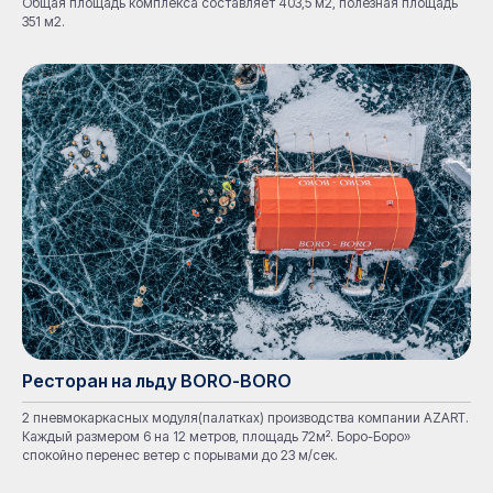
Общая площадь комплекса составляет 403,5 м2, полезная площадь
351 м2.
Ресторан на льду BORO-BORO
2 пневмокаркасных модуля(палатках) производства компании AZART.
Каждый размером 6 на 12 метров, площадь 72м². Боро-Боро»
спокойно перенес ветер с порывами до 23 м/сек.