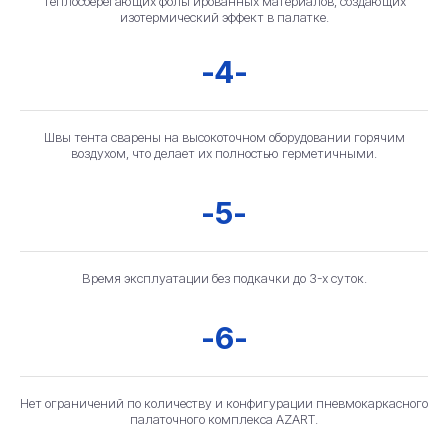
теплосберегающих фольгированных материалов, создающих
Для каких компаний и
изотермический эффект в палатке.
отраслей подходит
-4-
Швы тента сварены на высокоточном оборудовании горячим
воздухом, что делает их полностью герметичными.
Строительство
-5-
Время эксплуатации без подкачки до 3-х суток.
Туризм-экспедиции
-6-
Нет ограничений по количеству и конфигурации пневмокаркасного
палаточного комплекса AZART.
Нефтедобыча