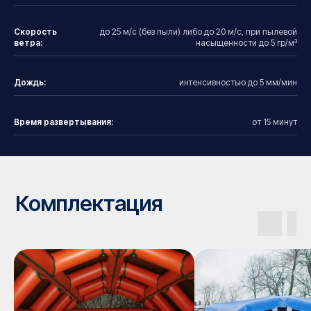
Скорость
до 25 м/с (без пыли) либо до 20 м/с, при пылевой
Галерея
ветра:
насыщенности до 5 гр/м³
Дождь:
интенсивностью до 5 мм/мин
Время развертывания:
от 15 минут
Проекты с этим товаром