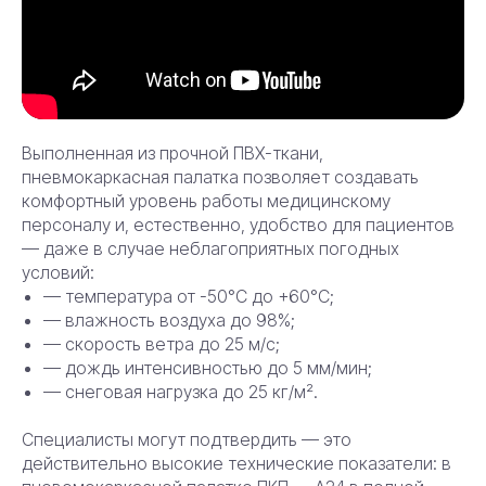
Выполненная из прочной ПВХ-ткани,
пневмокаркасная палатка позволяет создавать
комфортный уровень работы медицинскому
персоналу и, естественно, удобство для пациентов
— даже в случае неблагоприятных погодных
условий:
— температура от -50°С до +60°С;
— влажность воздуха до 98%;
— скорость ветра до 25 м/с;
— дождь интенсивностью до 5 мм/мин;
— снеговая нагрузка до 25 кг/м².
Специалисты могут подтвердить — это
действительно высокие технические показатели: в